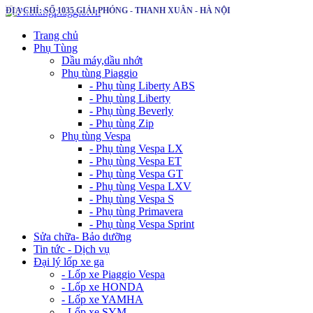
ĐỊA CHỈ: SỐ 1035 GIẢI PHÓNG - THANH XUÂN - HÀ NỘI
Trang chủ
Phụ Tùng
Dầu máy,dầu nhớt
Phụ tùng Piaggio
- Phụ tùng Liberty ABS
- Phụ tùng Liberty
- Phụ tùng Beverly
- Phụ tùng Zip
Phụ tùng Vespa
- Phụ tùng Vespa LX
- Phụ tùng Vespa ET
- Phụ tùng Vespa GT
- Phụ tùng Vespa LXV
- Phụ tùng Vespa S
- Phụ tùng Primavera
- Phụ tùng Vespa Sprint
Sửa chữa- Bảo dưỡng
Tin tức - Dịch vụ
Đại lý lốp xe ga
- Lốp xe Piaggio Vespa
- Lốp xe HONDA
- Lốp xe YAMHA
- Lốp xe SYM