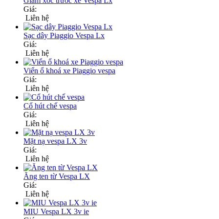
Giảm xóc trước xe Vespa Lx
Giá:
Liên hệ
Sạc dây Piaggio Vespa Lx
Giá:
Liên hệ
Viển ổ khoá xe Piaggio vespa
Giá:
Liên hệ
Cổ hút chế vespa
Giá:
Liên hệ
Mặt nạ vespa LX 3v
Giá:
Liên hệ
Ăng ten từ Vespa LX
Giá:
Liên hệ
MIU Vespa LX 3v ie