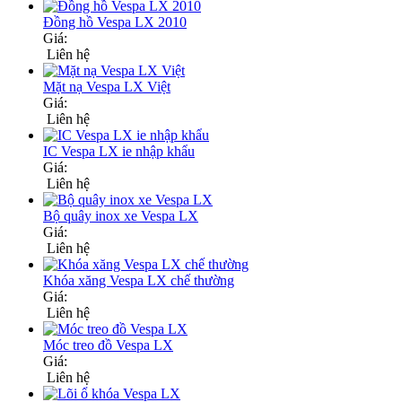
Đồng hồ Vespa LX 2010
Giá:
Liên hệ
Mặt nạ Vespa LX Việt
Giá:
Liên hệ
IC Vespa LX ie nhập khẩu
Giá:
Liên hệ
Bộ quây inox xe Vespa LX
Giá:
Liên hệ
Khóa xăng Vespa LX chế thường
Giá:
Liên hệ
Móc treo đồ Vespa LX
Giá:
Liên hệ