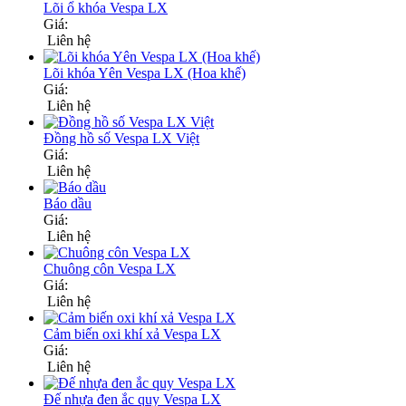
Lõi ổ khóa Vespa LX
Giá:
Liên hệ
Lõi khóa Yên Vespa LX (Hoa khế)
Giá:
Liên hệ
Đồng hồ số Vespa LX Việt
Giá:
Liên hệ
Báo dầu
Giá:
Liên hệ
Chuông côn Vespa LX
Giá:
Liên hệ
Cảm biến oxi khí xả Vespa LX
Giá:
Liên hệ
Đế nhựa đen ắc quy Vespa LX