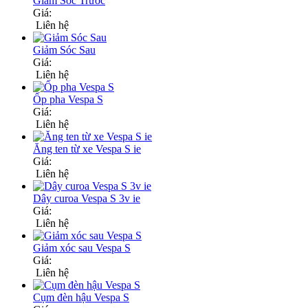
Giảm Sóc Trước
Giá:
Liên hệ
Giảm Sóc Sau
Giá:
Liên hệ
Ốp pha Vespa S
Giá:
Liên hệ
Ăng ten từ xe Vespa S ie
Giá:
Liên hệ
Dây curoa Vespa S 3v ie
Giá:
Liên hệ
Giảm xóc sau Vespa S
Giá:
Liên hệ
Cụm đèn hậu Vespa S