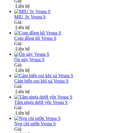
Giá:
Liên hệ
MIU 3v Vespa S
Giá:
Liên hệ
Cụm đồng hồ Vespa S
Giá:
Liên hệ
Ốp gáy Vespa S
Giá:
Liên hệ
Cảm biến oxi khí xả Vespa S
Giá:
Liên hệ
Tấm nhựa dưới yên Vespa S
Giá:
Liên hệ
Nẹp chỉ sườn Vespa S
Giá: