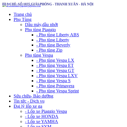
ĐỊA CHỈ: SỐ 1035 GIẢI PHÓNG - THANH XUÂN - HÀ NỘI
Trang chủ
Phụ Tùng
Dầu máy,dầu nhớt
Phụ tùng Piaggio
- Phụ tùng Liberty ABS
- Phụ tùng Liberty
- Phụ tùng Beverly
- Phụ tùng Zip
Phụ tùng Vespa
- Phụ tùng Vespa LX
- Phụ tùng Vespa ET
- Phụ tùng Vespa GT
- Phụ tùng Vespa LXV
- Phụ tùng Vespa S
- Phụ tùng Primavera
- Phụ tùng Vespa Sprint
Sửa chữa- Bảo dưỡng
Tin tức - Dịch vụ
Đại lý lốp xe ga
- Lốp xe Piaggio Vespa
- Lốp xe HONDA
- Lốp xe YAMHA
- Lốp xe SYM