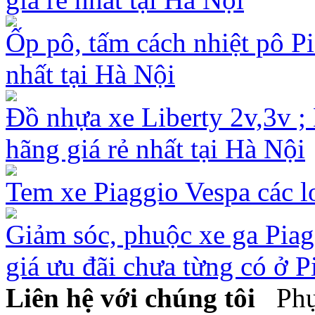
Ốp pô, tấm cách nhiệt pô Pi
nhất tại Hà Nội
Đồ nhựa xe Liberty 2v,3v ; 
hãng giá rẻ nhất tại Hà Nội
Tem xe Piaggio Vespa các lo
Giảm sóc, phuộc xe ga Pia
giá ưu đãi chưa từng có ở P
Liên hệ với chúng tôi
Phụ 