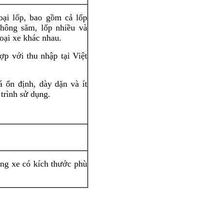
oại lốp, bao gồm cả lốp
hông săm, lốp nhiều và
oại xe khác nhau.
p với thu nhập tại Việt
 ổn định, dày dặn và ít
trình sử dụng.
òng xe có kích thước phù