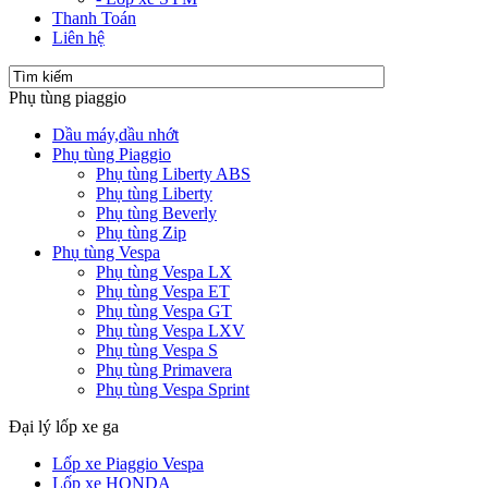
Thanh Toán
Liên hệ
Phụ tùng piaggio
Dầu máy,dầu nhớt
Phụ tùng Piaggio
Phụ tùng Liberty ABS
Phụ tùng Liberty
Phụ tùng Beverly
Phụ tùng Zip
Phụ tùng Vespa
Phụ tùng Vespa LX
Phụ tùng Vespa ET
Phụ tùng Vespa GT
Phụ tùng Vespa LXV
Phụ tùng Vespa S
Phụ tùng Primavera
Phụ tùng Vespa Sprint
Đại lý lốp xe ga
Lốp xe Piaggio Vespa
Lốp xe HONDA