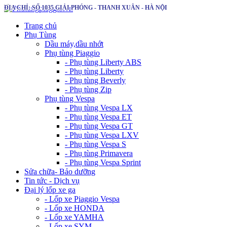
ĐỊA CHỈ: SỐ 1035 GIẢI PHÓNG - THANH XUÂN - HÀ NỘI
Trang chủ
Phụ Tùng
Dầu máy,dầu nhớt
Phụ tùng Piaggio
- Phụ tùng Liberty ABS
- Phụ tùng Liberty
- Phụ tùng Beverly
- Phụ tùng Zip
Phụ tùng Vespa
- Phụ tùng Vespa LX
- Phụ tùng Vespa ET
- Phụ tùng Vespa GT
- Phụ tùng Vespa LXV
- Phụ tùng Vespa S
- Phụ tùng Primavera
- Phụ tùng Vespa Sprint
Sửa chữa- Bảo dưỡng
Tin tức - Dịch vụ
Đại lý lốp xe ga
- Lốp xe Piaggio Vespa
- Lốp xe HONDA
- Lốp xe YAMHA
- Lốp xe SYM