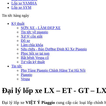
Lốp xe YAMHA
Lốp xe SYM
Tin tức hàng ngày
Kỹ thuật
SƠN XE - LÀM ĐẸP XE
Tin tức về piaggio
Xử lý côn giật
Độ xe
Làm chìa khóa
Sửa chữa - Bảo Dưỡng Định Kì Xe Piaggio
Phục hồi xe tai nạn
Bắt bệnh Vespa cổ
Tư vấn kỹ thuật
Tin tức
Phụ Tùng Piaggio Chính Hãng Tại Hà Nội
Piaggio
Vespa
Đại lý lốp xe LX – ET - GT – LX 
Đại lý lốp xe
VIỆT Ý Piaggio
cung cấp các loại lốp chính 