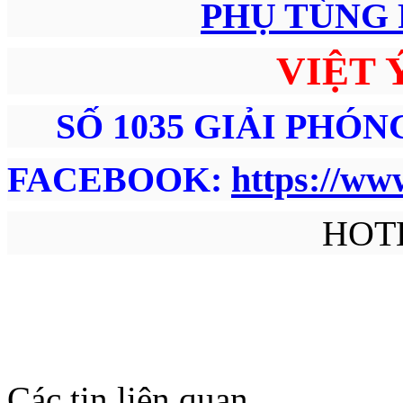
PHỤ TÙNG 
VIỆT 
SỐ 1035 GIẢI PHÓN
FACEBOOK:
https://ww
HOTLIN
Các tin liên quan