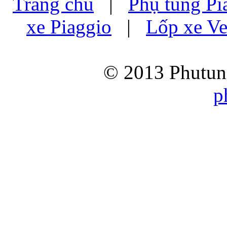
Trang chủ
|
Phụ tùng Pi
xe Piaggio
|
Lốp xe Ve
© 2013 Phutung
p