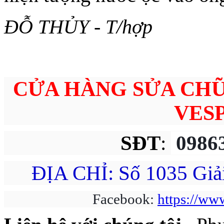
ĐỖ THỦY - T/hợp
CỬA HÀNG SỬA CH
VESP
SĐT
:
0986
ĐỊA CHỈ: Số 1035 Giả
Facebook:
https://ww