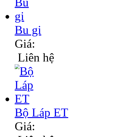
Bu gi
Giá:
Liên hệ
Bộ Láp ET
Giá: