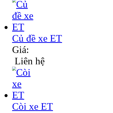
Củ đề xe ET
Giá:
Liên hệ
Còi xe ET