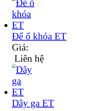
Đế ổ khóa ET
Giá:
Liên hệ
Dây ga ET