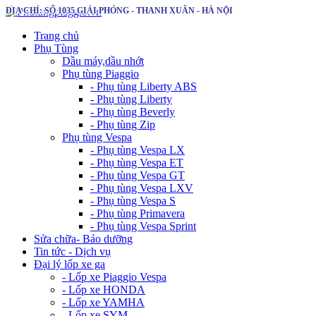
ĐỊA CHỈ: SỐ 1035 GIẢI PHÓNG - THANH XUÂN - HÀ NỘI
Trang chủ
Phụ Tùng
Dầu máy,dầu nhớt
Phụ tùng Piaggio
- Phụ tùng Liberty ABS
- Phụ tùng Liberty
- Phụ tùng Beverly
- Phụ tùng Zip
Phụ tùng Vespa
- Phụ tùng Vespa LX
- Phụ tùng Vespa ET
- Phụ tùng Vespa GT
- Phụ tùng Vespa LXV
- Phụ tùng Vespa S
- Phụ tùng Primavera
- Phụ tùng Vespa Sprint
Sửa chữa- Bảo dưỡng
Tin tức - Dịch vụ
Đại lý lốp xe ga
- Lốp xe Piaggio Vespa
- Lốp xe HONDA
- Lốp xe YAMHA
- Lốp xe SYM