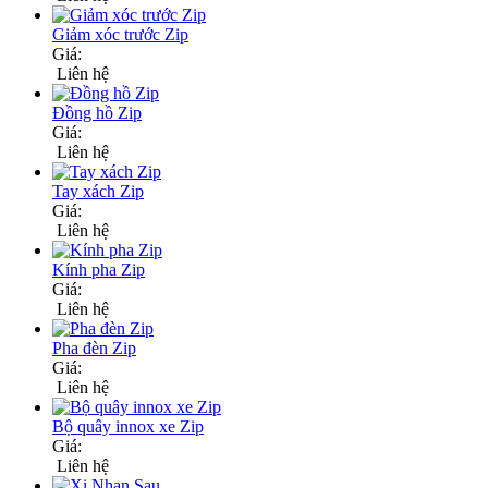
Giảm xóc trước Zip
Giá:
Liên hệ
Đồng hồ Zip
Giá:
Liên hệ
Tay xách Zip
Giá:
Liên hệ
Kính pha Zip
Giá:
Liên hệ
Pha đèn Zip
Giá:
Liên hệ
Bộ quây innox xe Zip
Giá:
Liên hệ