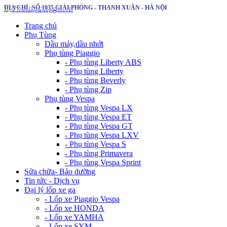
ĐỊA CHỈ: SỐ 1035 GIẢI PHÓNG - THANH XUÂN - HÀ NỘI
Trang chủ
Phụ Tùng
Dầu máy,dầu nhớt
Phụ tùng Piaggio
- Phụ tùng Liberty ABS
- Phụ tùng Liberty
- Phụ tùng Beverly
- Phụ tùng Zip
Phụ tùng Vespa
- Phụ tùng Vespa LX
- Phụ tùng Vespa ET
- Phụ tùng Vespa GT
- Phụ tùng Vespa LXV
- Phụ tùng Vespa S
- Phụ tùng Primavera
- Phụ tùng Vespa Sprint
Sửa chữa- Bảo dưỡng
Tin tức - Dịch vụ
Đại lý lốp xe ga
- Lốp xe Piaggio Vespa
- Lốp xe HONDA
- Lốp xe YAMHA
- Lốp xe SYM