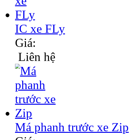
IC xe FLy
Giá:
Liên hệ
Má phanh trước xe Zip