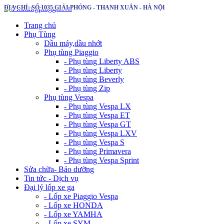
ĐỊA CHỈ: SỐ 1035 GIẢI PHÓNG - THANH XUÂN - HÀ NỘI
Trang chủ
Phụ Tùng
Dầu máy,dầu nhớt
Phụ tùng Piaggio
- Phụ tùng Liberty ABS
- Phụ tùng Liberty
- Phụ tùng Beverly
- Phụ tùng Zip
Phụ tùng Vespa
- Phụ tùng Vespa LX
- Phụ tùng Vespa ET
- Phụ tùng Vespa GT
- Phụ tùng Vespa LXV
- Phụ tùng Vespa S
- Phụ tùng Primavera
- Phụ tùng Vespa Sprint
Sửa chữa- Bảo dưỡng
Tin tức - Dịch vụ
Đại lý lốp xe ga
- Lốp xe Piaggio Vespa
- Lốp xe HONDA
- Lốp xe YAMHA
- Lốp xe SYM