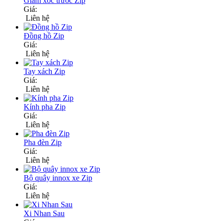
Giảm xóc trước Zip
Giá:
Liên hệ
Đồng hồ Zip
Giá:
Liên hệ
Tay xách Zip
Giá:
Liên hệ
Kính pha Zip
Giá:
Liên hệ
Pha đèn Zip
Giá:
Liên hệ
Bộ quây innox xe Zip
Giá:
Liên hệ
Xi Nhan Sau