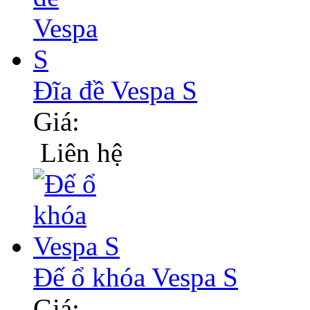
Đĩa đề Vespa S
Giá:
Liên hệ
Đế ổ khóa Vespa S
Giá: