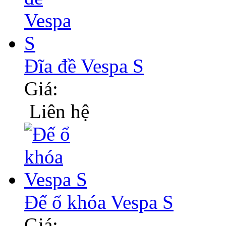
Đĩa đề Vespa S
Giá:
Liên hệ
Đế ổ khóa Vespa S
Giá: