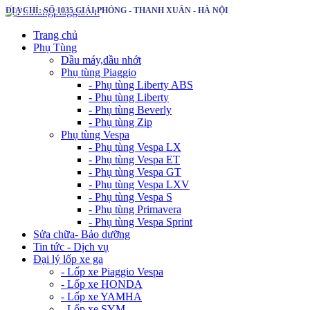
ĐỊA CHỈ: SỐ 1035 GIẢI PHÓNG - THANH XUÂN - HÀ NỘI
Trang chủ
Phụ Tùng
Dầu máy,dầu nhớt
Phụ tùng Piaggio
- Phụ tùng Liberty ABS
- Phụ tùng Liberty
- Phụ tùng Beverly
- Phụ tùng Zip
Phụ tùng Vespa
- Phụ tùng Vespa LX
- Phụ tùng Vespa ET
- Phụ tùng Vespa GT
- Phụ tùng Vespa LXV
- Phụ tùng Vespa S
- Phụ tùng Primavera
- Phụ tùng Vespa Sprint
Sửa chữa- Bảo dưỡng
Tin tức - Dịch vụ
Đại lý lốp xe ga
- Lốp xe Piaggio Vespa
- Lốp xe HONDA
- Lốp xe YAMHA
- Lốp xe SYM