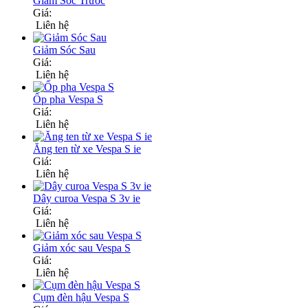
Giảm Sóc Trước
Giá:
Liên hệ
Giảm Sóc Sau
Giá:
Liên hệ
Ốp pha Vespa S
Giá:
Liên hệ
Ăng ten từ xe Vespa S ie
Giá:
Liên hệ
Dây curoa Vespa S 3v ie
Giá:
Liên hệ
Giảm xóc sau Vespa S
Giá:
Liên hệ
Cụm đèn hậu Vespa S